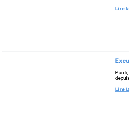
Lire l
Excu
Mardi,
depuis
Lire l