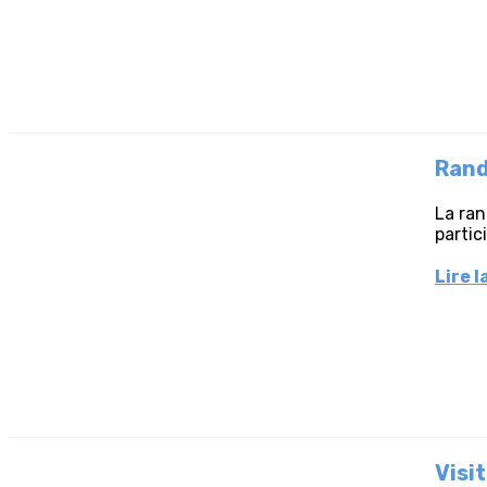
Rand
La ran
partic
Lire l
Visi