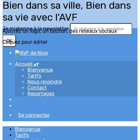
Bien dans sa ville, Bien dans
sa vie avec l'AVF
Je m'abonne à la newsletter
Ajoutez un logo, un bouton, des réseaux sociaux
OK
Cliquez pour éditer
Accueil
▴
▾
Bienvenue
Tarifs
Nous rejoindre
Contact
Reportages
Se connecter
Bienvenue
Tarifs