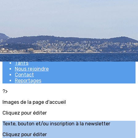
Exporter les lignes sélectionnées
Exporter toutes les colonnes
Exporter uniquement les colonnes affichées
Menu
<
>
Bienvenue
Tarifs
Nous rejoindre
Contact
Reportages
?>
Images de la page d'accueil
Cliquez pour éditer
Texte, bouton et/ou inscription à la newsletter
Cliquez pour éditer