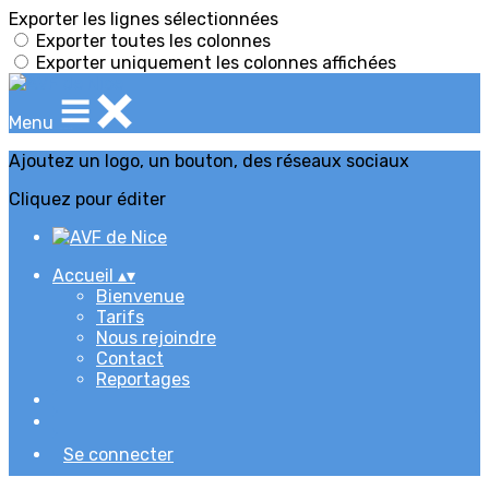
Exporter les lignes sélectionnées
Exporter toutes les colonnes
Exporter uniquement les colonnes affichées
Menu
Ajoutez un logo, un bouton, des réseaux sociaux
Cliquez pour éditer
Accueil
▴
▾
Bienvenue
Tarifs
Nous rejoindre
Contact
Reportages
Se connecter