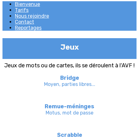
Bienvenue
Tarifs
Nous rejoindre
Contact
Reportages
Jeux
Jeux de mots ou de cartes, ils se déroulent à l'AVF !
Bridge
Moyen, parties libres...
Remue-méninges
Motus, mot de passe
Scrabble