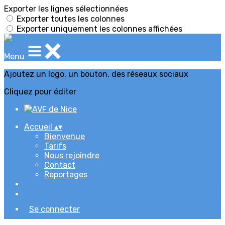
Exporter les lignes sélectionnées
Exporter toutes les colonnes
Exporter uniquement les colonnes affichées
Menu
Ajoutez un logo, un bouton, des réseaux sociaux
Cliquez pour éditer
Accueil
▴
▾
Bienvenue
Tarifs
Nous rejoindre
Contact
Reportages
Se connecter